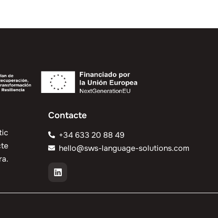
Contacte
tic
+34 633 20 88 49
cte
hello@sws-language-solutions.com
a.